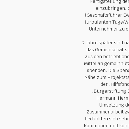
Fertigstellung d
einzubringen, 
(Geschäftsführer EW
turbulenten Tage/Wo
Unternehmer zu e
2 Jahre später sind 
das Gemeinschaftsp
aus den betrieblich
Mittel an gemeinnüt
spenden. Die Spen
Nähe zum Projektsta
der „Hilfsfo
„Bürgerstiftung 
Hermann Herme
Umsetzung du
Zusammenarbeit zwi
bedankten sich sehr 
Kommunen und können