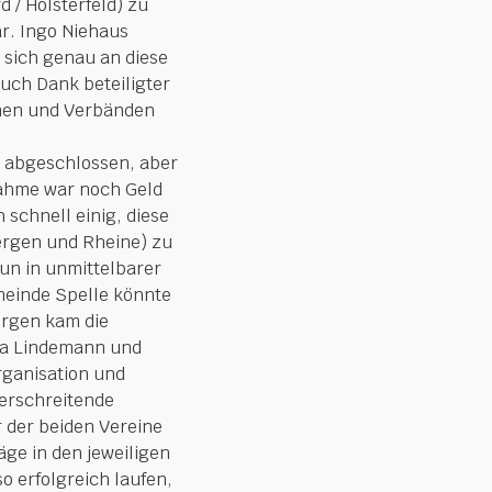
/ Holsterfeld) zu
r. Ingo Niehaus
 sich genau an diese
uch Dank beteiligter
nen und Verbänden
t abgeschlossen, aber
nahme war noch Geld
schnell einig, diese
ergen und Rheine) zu
n in unmittelbarer
meinde Spelle könnte
ergen kam die
ria Lindemann und
ganisation und
erschreitende
 der beiden Vereine
äge in den jeweiligen
 erfolgreich laufen,