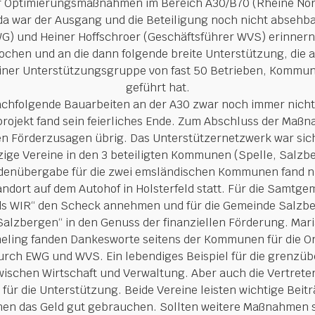
er Optimierungsmaßnahmen im Bereich A30/B70 (Rheine Nord 
da war der Ausgang und die Beteiligung noch nicht absehba
G) und Heiner Hoffschroer (Geschäftsführer WVS) erinnern
chen und an die dann folgende breite Unterstützung, die a
iner Unterstützungsgruppe von fast 50 Betrieben, Kommu
geführt hat.
nachfolgende Bauarbeiten an der A30 zwar noch immer nich
rojekt fand sein feierliches Ende. Zum Abschluss der Maß
en Förderzusagen übrig. Das Unterstützernetzwerk war sich 
zige Vereine in den 3 beteiligten Kommunen (Spelle, Salzb
denübergabe für die zwei emsländischen Kommunen fand nu
ndort auf dem Autohof in Holsterfeld statt. Für die Samtge
nds WIR“ den Scheck annehmen und für die Gemeinde Salzb
Salzbergen“ in den Genuss der finanziellen Förderung. Ma
ling fanden Dankesworte seitens der Kommunen für die Or
rch EWG und WVS. Ein lebendiges Beispiel für die grenzüb
schen Wirtschaft und Verwaltung. Aber auch die Vertreter
für die Unterstützung. Beide Vereine leisten wichtige Beitr
 das Geld gut gebrauchen. Sollten weitere Maßnahmen so