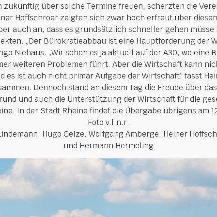
 zukünftig über solche Termine freuen, scherzten die Vere
ner Hoffschroer zeigten sich zwar hoch erfreut über diesen
er auch an, dass es grundsätzlich schneller gehen müsse 
jekten. „Der Bürokratieabbau ist eine Hauptforderung der W
go Niehaus. „Wir sehen es ja aktuell auf der A30, wo eine B
er weiteren Problemen führt. Aber die Wirtschaft kann nich
 es ist auch nicht primär Aufgabe der Wirtschaft“ fasst Hei
sammen. Dennoch stand an diesem Tag die Freude über das
rund und auch die Unterstützung der Wirtschaft für die gese
eine. In der Stadt Rheine findet die Übergabe übrigens am 12
Foto v.l.n.r.
 Lindemann, Hugo Gelze, Wolfgang Amberge, Heiner Hoffsch
und Hermann Hermeling