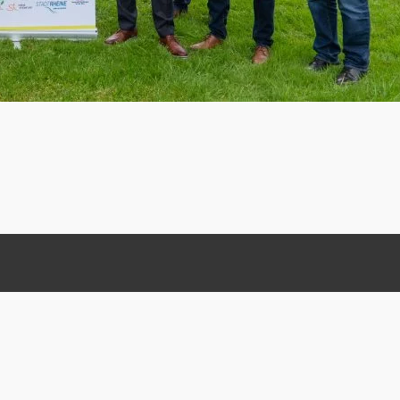
Kontaktdaten
Telefon:
0175-543 451 5
(Wolfgang Amberge)