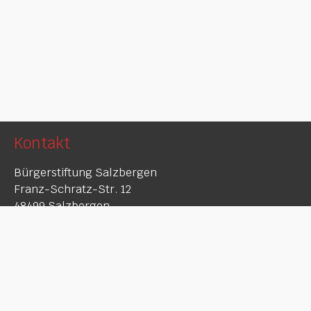
Kontakt
Bürgerstiftung Salzbergen
Franz-Schratz-Str. 12
48499 Salzbergen
Kontaktdaten
Telefon:
0175-543 451 5
(Wolfgang Amberge)
0170-406 675 1
(Hubert Rausing)